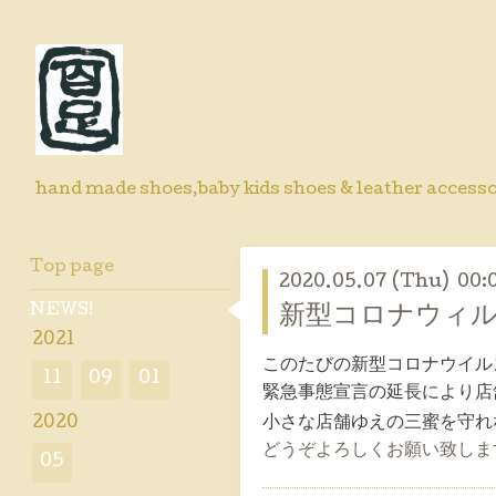
hand made shoes,baby kids shoes & leather accesso
Top page
2020.05.07 (Thu) 00:
NEWS!
新型コロナウィ
2021
このたびの新型コロナウイル
11
09
01
緊急事態宣言の延長により店
小さな店舗ゆえの三蜜を守れ
2020
どうぞよろしくお願い致しま
05