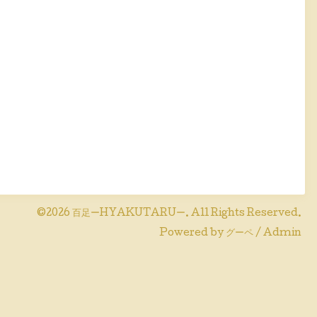
©2026
百足ーHYAKUTARUー
. All Rights Reserved.
Powered by
グーペ
/
Admin