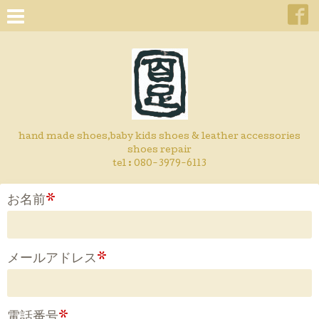
hand made shoes,baby kids shoes & leather accessories
shoes repair
tel : 080-3979-6113
お名前
*
メールアドレス
*
電話番号
*