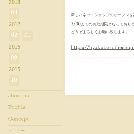
2018
04
新しいネットショップのオープンを
3/30までの有効期限となってお
2017
どうぞよろしくお願い致します。
02
01
2016
https://hyakutaru.theshop
09
2015
10
about us
Profile
Concept
メニュー