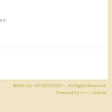
ませ。
©2026
百足ーHYAKUTARUー
. All Rights Reserved.
Powered by
グーペ
/
Admin