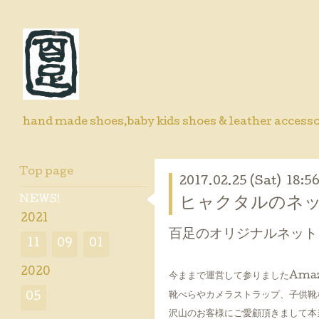
hand made shoes,baby kids shoes & leather accesso
Top page
2017.02.25 (Sat) 18:5
NEWS!
ヒャクタルのネ
2021
百足のオリジナルネット
11
09
01
2020
今ままで運営して参りましたAma
靴べらやカメラストラップ、子供靴
05
沢山のお客様にご愛顧頂きまして本