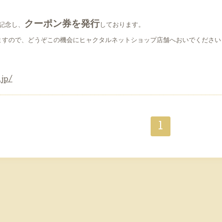
クーポン券を発行
記念し、
しております。
りますので、どうぞこの機会にヒャクタルネットショップ店舗へおいでください
.jp/
1