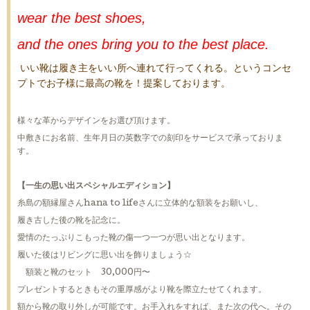
wear the best shoes,
and the ones bring you to the best place.
いい靴は履き主をいい所へ連れて行ってくれる。というコンセ
プトでお子様に最高の靴を！提案しております。
様々な革からデザインをお選び頂けます。
中敷きにお名前、生年月日の英数字での刻印をサービスで承っておりま
す。
【一生の思い出スペシャルエディション】
糸島の額縁屋さんhana to lifeさんに立体的な額装をお願いし、
履き古した後の靴を記念に。
愛情のたっぷりこもった靴の傷一つ一つが思い出となります。
履いた後はリビングに思い出を飾りましょう☆
額装と靴のセット 30,000円〜
プレゼントするときもその重厚感がより靴を際立たせてくれます。
額から靴の取り外しが可能です。お手入れをすれば、また次の代へ。その