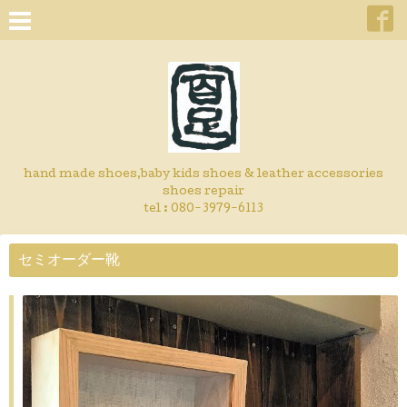
hand made shoes,baby kids shoes & leather accessories
shoes repair
tel : 080-3979-6113
セミオーダー靴