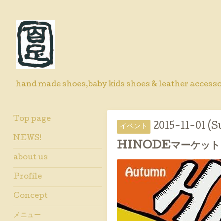
hand made shoes,baby kids shoes & leather accesso
Top page
2015-11-01 (S
イベント
NEWS!
HINODEマーケット
about us
Profile
Concept
メニュー